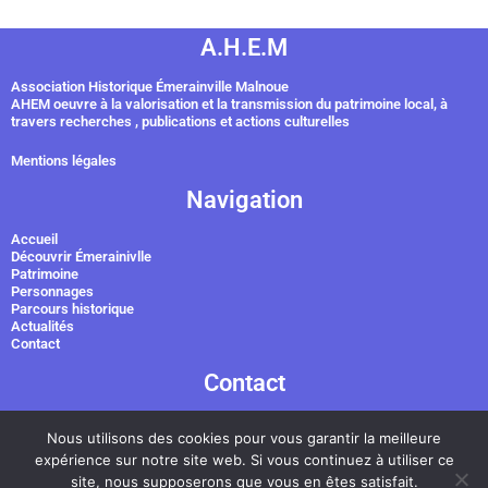
A.H.E.M
Association Historique Émerainville Malnoue
AHEM oeuvre à la valorisation et la transmission du patrimoine local, à
travers recherches , publications et actions culturelles
Mentions légales
Navigation
Accueil
Découvrir Émerainivlle
Patrimoine
Personnages
Parcours historique
Actualités
Contact
Contact
Association historique Emerainville Malnoue
Nous utilisons des cookies pour vous garantir la meilleure
Courriel : contact@ahem.fr
Émerainville - Seine-et-mane
expérience sur notre site web. Si vous continuez à utiliser ce
site, nous supposerons que vous en êtes satisfait.