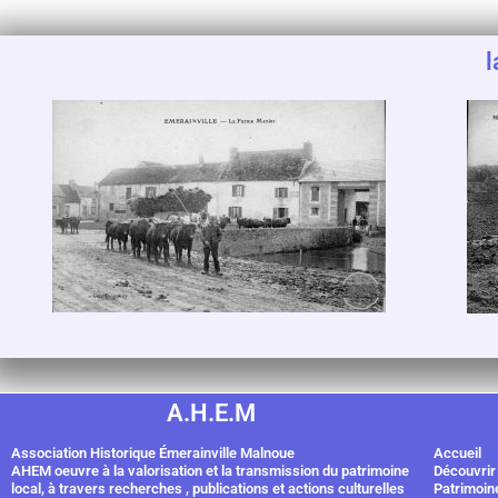
l
A.H.E.M
Association Historique Émerainville Malnoue
Accueil
AHEM oeuvre à la valorisation et la transmission du patrimoine
Découvrir
local, à travers recherches , publications et actions culturelles
Patrimoin