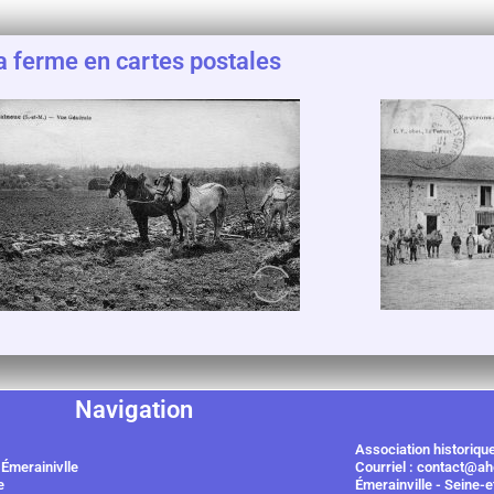
a ferme en cartes postales
Navigation
Association historiqu
 Émerainivlle
Courriel : contact@a
e
Émerainville - Seine-