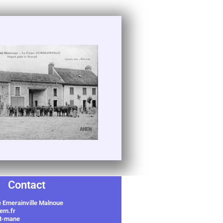
Contact
e Emerainville Malnoue
hem.fr
et-mane