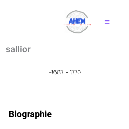
Aller
au
contenu
sallior
~1687 – 1770
.
Biographie